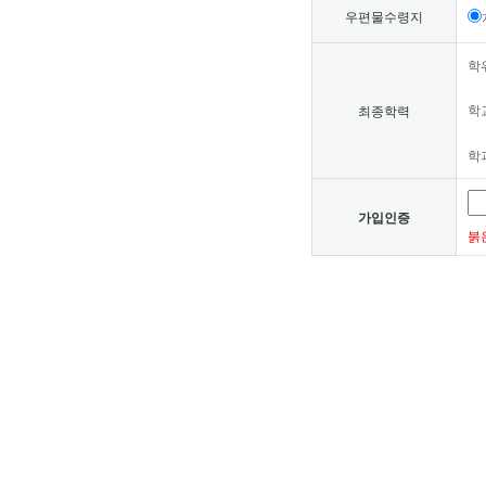
우편물수령지
학위
학교
최종학력
학과
가입인증
붉