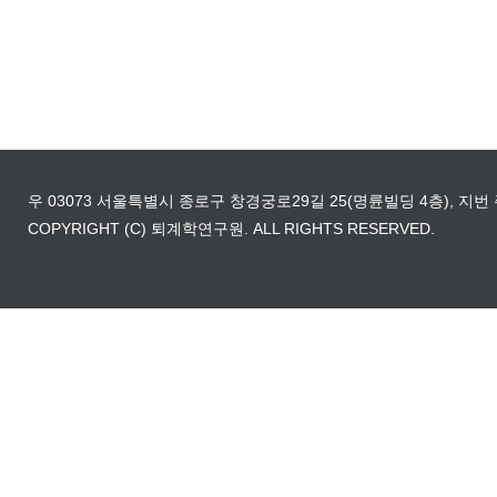
우 03073 서울특별시 종로구 창경궁로29길 25(명륜빌딩 4층), 지번 주소 - 종로구
COPYRIGHT (C) 퇴계학연구원. ALL RIGHTS RESERVED.